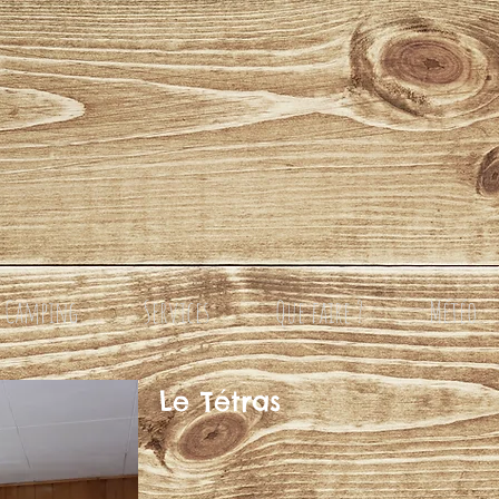
Camping
Services
Que faire ?
Météo
Le Tétras