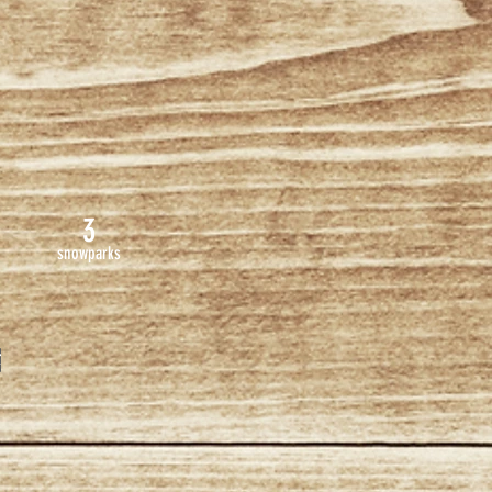
3
snowparks
i