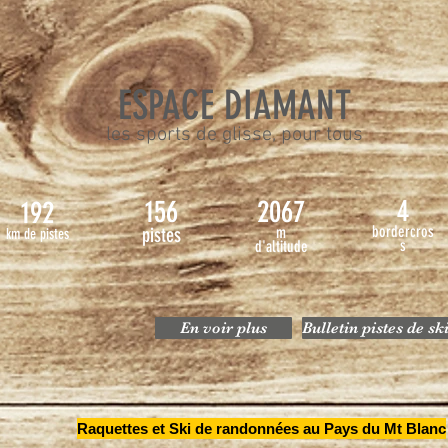
ESPACE DIAMANT
les sports de glisse, pour tous
4
156
2067
192
bordercros
pistes
m
km de pistes
s
d'altitude
En voir plus
Bulletin pistes de sk
Raquettes et Ski de randonnées au Pays du Mt Blanc