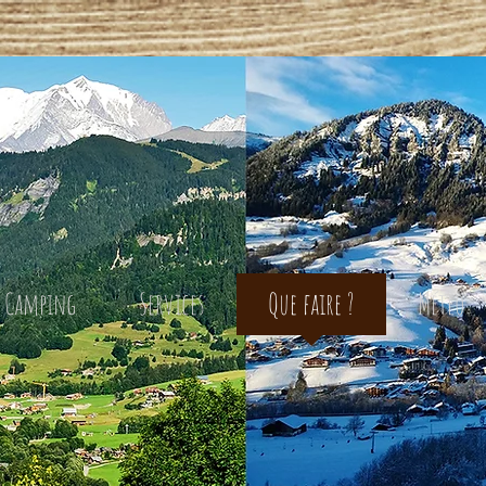
Camping
Services
Que faire ?
Météo