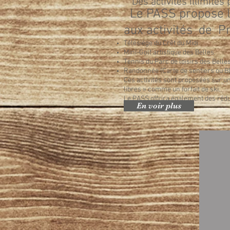
Des activités illimités 
Le PASS propose l’
aux activités de Pr
Télésiège du Crêt du Midi
Mini-Golf artistique des Belles
Tennis du Parc de loisirs des Belle
Randonnée (Carte de sentiers ou B
Ces activités sont proposées sur u
libres » comme un forfait de ski.
Le PASS offrira également des rédu
En voir plus