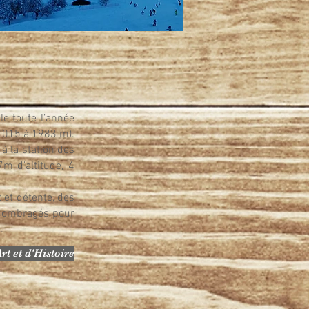
e toute l’année
 1015 à 1983 m).
'à la station des
m d'altitude, 4
 et détente, d
es
u ombragés pour
e
.
rt et d'Histoire