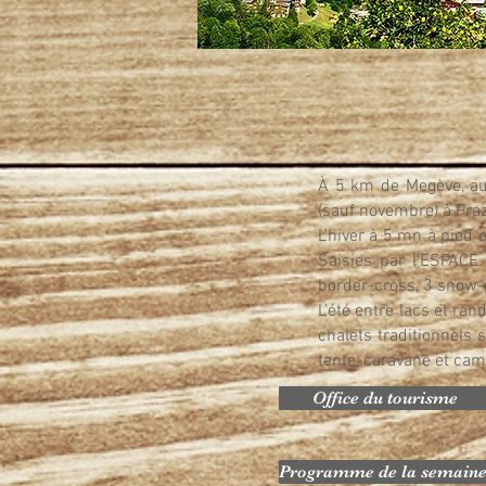
À 5 km de Megève, au 
(sauf novembre) à Praz
L’hiver à 5 mn à pied o
Saisies par l'ESPAC
border-cross, 3 snow-p
L’été entre lacs et ra
chalets traditionnels
tente, caravane et
camp
Office du tourisme
Programme de la semain