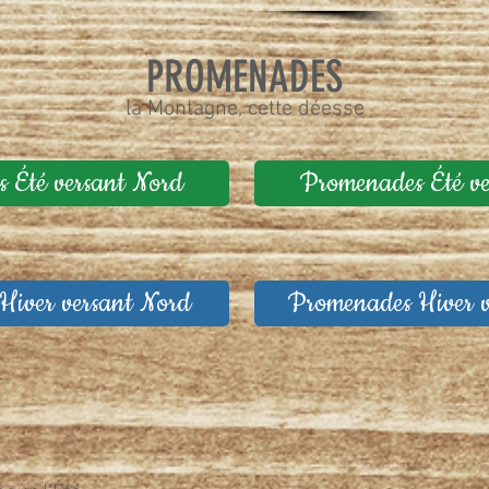
PROMENADES
la Montagne, cette déesse
 Été versant Nord
Promenades Été v
iver versant Nord
Promenades Hiver 