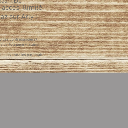
pour l'Été
accès illimité
az sur Arly :
s
D des Contrebandiers)
ne carte à puce « mains-
ctions chez les partenaires.