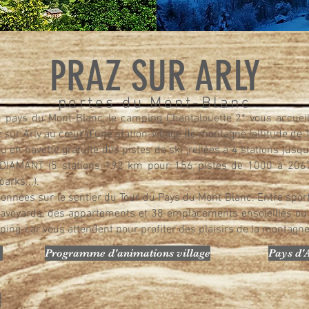
PRAZ SUR ARLY
portes du Mont-Blanc
pays du Mont-Blanc, le camping Chantalouette 2* vous accueill
 sur Arly au cœur d’une station-village de montagne (altitude de
u en navette gratuite des pistes de ski ,reliées à 4 stations jusqu
E DIAMANT
(5 stations 192 km pour 156 pistes de 1000 à 2067
arks...).
ndonnées sur le sentier du Tour du Pays du Mont Blanc. Entre sport
 savoyards, des appartements et 38 emplacements ensoleillés o
ing-car vous attendent pour profiter des plaisirs de la montagn
Programme d'animations village
Pays d'A
e