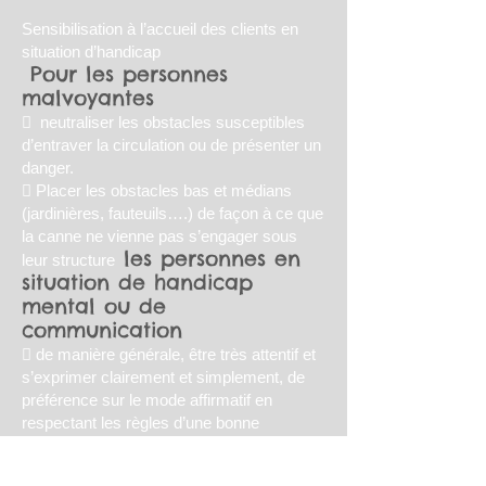
Sensibilisation à l’accueil des clients en
situation d’handicap
Pour les personnes
malvoyantes
 neutraliser les obstacles susceptibles
d’entraver la circulation ou de présenter un
danger.
 Placer les obstacles bas et médians
(jardinières, fauteuils….) de façon à ce que
la canne ne vienne pas s’engager sous
les personnes en
leur structure
situation de handicap
mental ou de
communication
 de manière générale, être très attentif et
s’exprimer clairement et simplement, de
préférence sur le mode affirmatif en
respectant les règles d’une bonne
communication qui facilitera la
compréhension